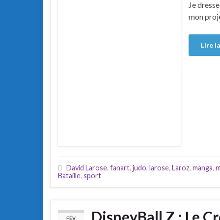
Je dresse
mon proje
Lire l
David Larose
,
fanart
,
judo
,
larose
,
Laroz
,
manga
,
m
Bataille
,
sport
DisneyBall Z : Le C
FÉV