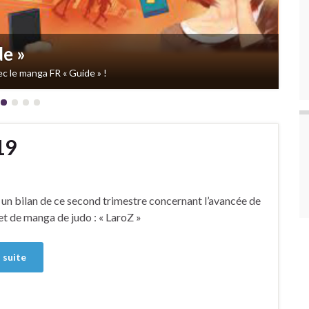
ressantes d’œuvres autoéditées.
19
 un bilan de ce second trimestre concernant l’avancée de
t de manga de judo : « LaroZ »
a suite