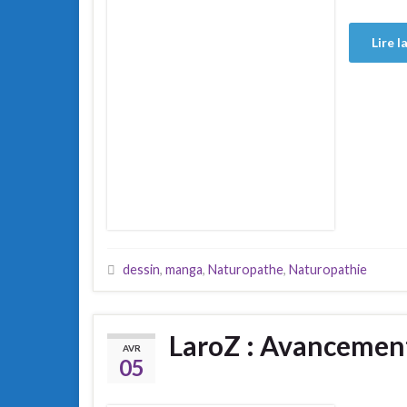
Lire l
dessin
,
manga
,
Naturopathe
,
Naturopathie
LaroZ : Avancemen
AVR
05