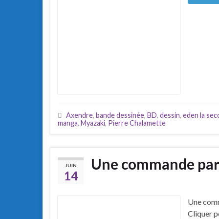
Axendre
,
bande dessinée
,
BD
,
dessin
,
eden la se
manga
,
Myazaki
,
Pierre Chalamette
Une commande part
JUIN
14
Une comma
Cliquer p