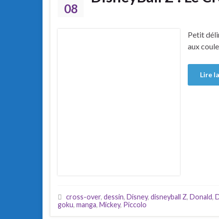
08
Petit dél
aux coule
Lire l
cross-over
,
dessin
,
Disney
,
disneyball Z
,
Donald
,
D
goku
,
manga
,
Mickey
,
Piccolo