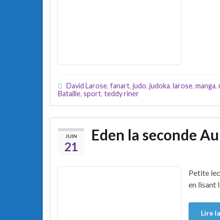
David Larose
,
fanart
,
judo
,
judoka
,
larose
,
manga
,
Bataille
,
sport
,
teddy riner
Eden la seconde A
JUIN
21
Petite le
en lisant l
Lire l