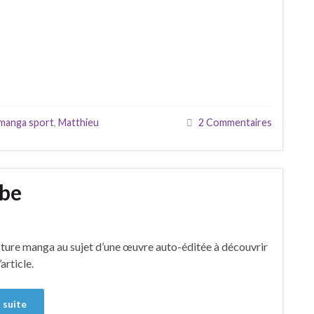
manga sport
,
Matthieu
2 Commentaires
ube
cture manga au sujet d’une œuvre auto-éditée à découvrir
’article.
a suite