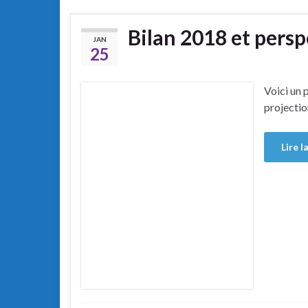
Bilan 2018 et pers
JAN
25
Voici un 
projectio
Lire l