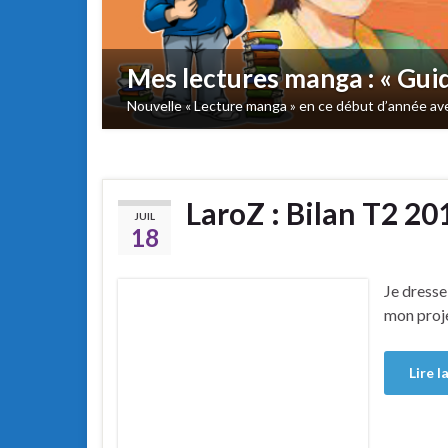
Antik Panic et Lugus
Découvrez aujourd’hui 2 lectures mangas très inté
LaroZ : Bilan T2 20
JUIL
18
Je dresse
mon proje
Lire l