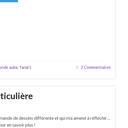
conde aube
,
fanart
,
2 Commentaires
iculière
nde de dessins différente et qui m’a amené à réfléchir…
our en savoir plus !