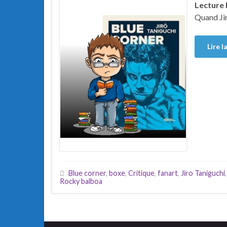
Lecture 
Quand Jir
Lire l
Blue corner
,
boxe
,
Critique
,
fanart
,
Jiro Taniguchi
Rocky balboa