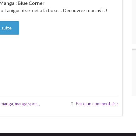
Manga : Blue Corner
o Taniguchi se met à la boxe… Decouvrez mon avis !
a suite
,
manga
,
manga sport
,
Faire un commentaire