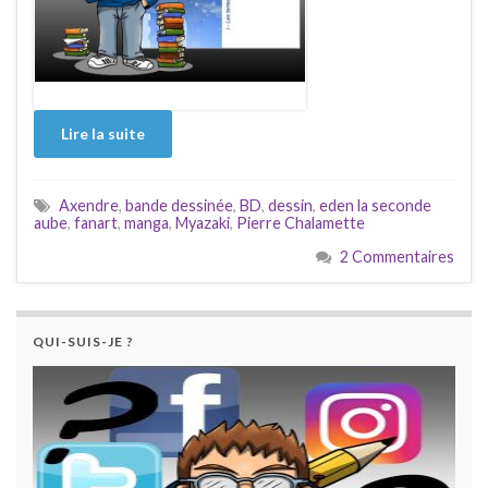
Lire la suite
Axendre
,
bande dessinée
,
BD
,
dessin
,
eden la seconde
aube
,
fanart
,
manga
,
Myazaki
,
Pierre Chalamette
2 Commentaires
QUI-SUIS-JE ?