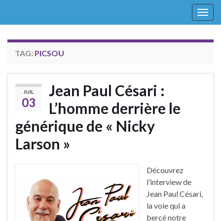
Togg
navig
TAG:
PICSOU
Jean Paul Césari :
JUIL
03
L’homme derrière le
générique de « Nicky
Larson »
Découvrez
l’interview de
Jean Paul Césari,
la voie qui a
bercé notre