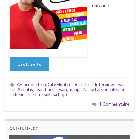
enfance.
Lire la suite
AB production
,
City Hunter
,
Dorothée
,
Interview
,
Jean
Luc Azoulay
,
Jean Paul Césari
,
manga
,
Nicky Larson
,
philippe
lacheau
,
Picsou
,
tsukasa hojo
1 Commentaire
QUI-SUIS-JE ?