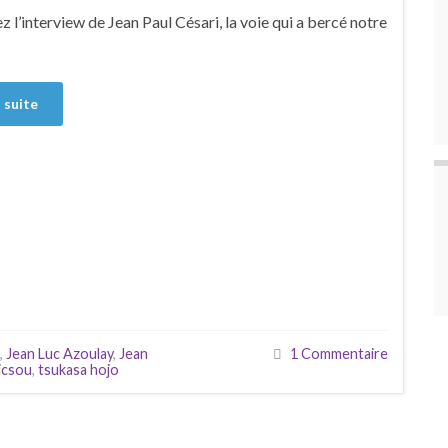
 l’interview de Jean Paul Césari, la voie qui a bercé notre
a suite
,
Jean Luc Azoulay
,
Jean
1 Commentaire
icsou
,
tsukasa hojo