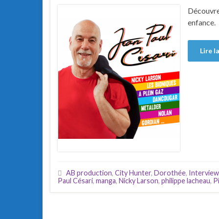
Découvrez
enfance.
Lire l
AB production
,
City Hunter
,
Dorothée
,
Interview
Paul Césari
,
manga
,
Nicky Larson
,
philippe lacheau
,
P