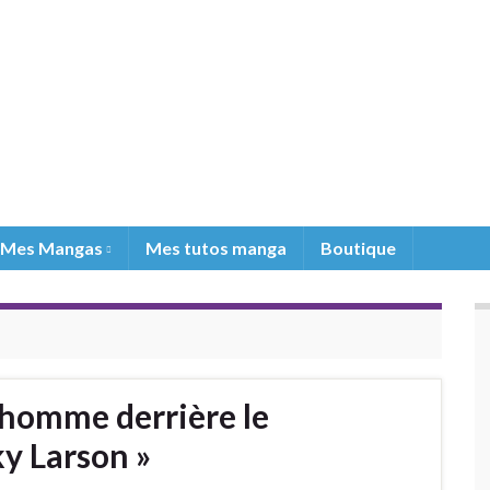
Mes Mangas
Mes tutos manga
Boutique
L’homme derrière le
ky Larson »