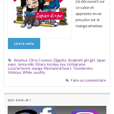
j’ai découvert sur
ce salon et
apprenez en un
peu plus sur le
manga amateur.
Lire la suite
Amateur
,
Dirty Cosmos
,
Djiguito
,
doujinshi
,
giri giri
,
Japan
expo
,
Jenny miki
,
Kinary
,
kuralya
,
kya
,
Lintegrame
,
Lucio'artwork
,
manga
,
Mechanical heart
,
Tsundereko
,
Vinhnyu
,
While
,
youfity
Faire un commentaire
QUI-SUIS-JE ?