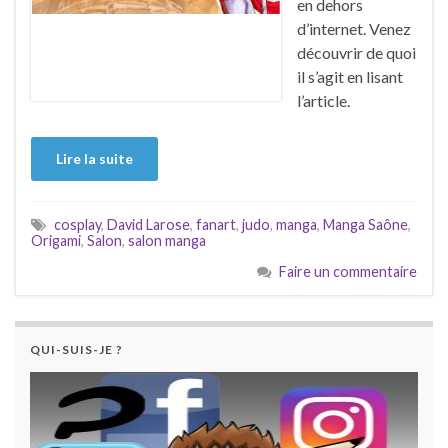
en dehors
d’internet. Venez
découvrir de quoi
il s’agit en lisant
l’article.
Lire la suite
cosplay
,
David Larose
,
fanart
,
judo
,
manga
,
Manga Saône
,
Origami
,
Salon
,
salon manga
Faire un commentaire
QUI-SUIS-JE ?