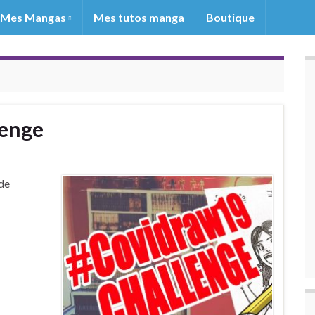
Mes Mangas
Mes tutos manga
Boutique
lenge
 de