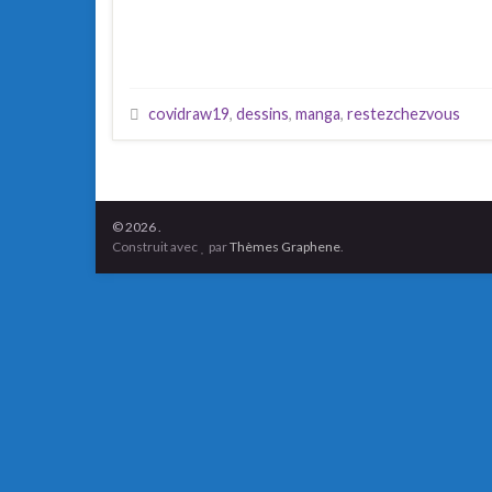
covidraw19
,
dessins
,
manga
,
restezchezvous
© 2026 .
Construit avec
par
Thèmes Graphene
.