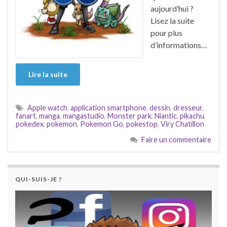
aujourd’hui ?
Lisez la suite
pour plus
d’informations…
Lire la suite
Apple watch
,
application smartphone
,
dessin
,
dresseur
,
fanart
,
manga
,
mangastudio
,
Monster park
,
Niantic
,
pikachu
,
pokedex
,
pokemon
,
Pokemon Go
,
pokestop
,
Viry Chatillon
Faire un commentaire
QUI-SUIS-JE ?