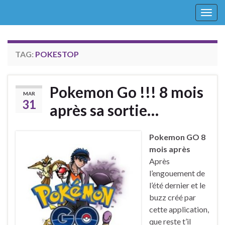
Togg
navig
TAG:
POKESTOP
Pokemon Go !!! 8 mois
MAR
31
après sa sortie…
Pokemon GO 8
mois après
Après
l’engouement de
l’été dernier et le
buzz créé par
cette application,
que reste t’il