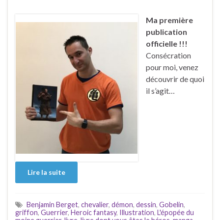
Ma première
publication
officielle !!!
Consécration
pour moi, venez
découvrir de quoi
il s’agit…
Lire la suite
Benjamin Berget
,
chevalier
,
démon
,
dessin
,
Gobelin
,
griffon
,
Guerrier
,
Heroic fantasy
,
Illustration
,
L'épopée du