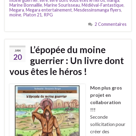
moine guerrier
,
livre
,
livre dont vous êtes le héros
,
manga
,
Marine Bonnaillie
,
Marine Sourisseau
,
Médiéval-Fantastique
,
Megara
,
Megara entertainement
,
Mesdessinsmanga flyers
,
moine
,
Platon 21
,
RPG
2 Commentaires
L’épopée du moine
JAN
20
guerrier : Un livre dont
vous êtes le héros !
Mon plus gros
projet en
collaboration
!!!
Seconde
sollicitation pour
créer des