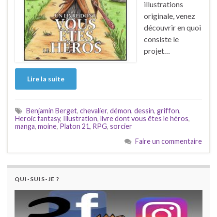
illustrations
originale, venez
découvrir en quoi
consiste le
projet…
Lire la suite
Benjamin Berget
,
chevalier
,
démon
,
dessin
,
griffon
,
Heroic fantasy
,
Illustration
,
livre dont vous êtes le héros
,
manga
,
moine
,
Platon 21
,
RPG
,
sorcier
Faire un commentaire
QUI-SUIS-JE ?