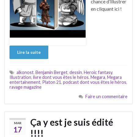
chance d’illustrer
en cliquant ici !
Lire la suite
alkonost
,
Benjamin Berget
,
dessin
,
Heroic fantasy
,
Illustration
,
livre dont vous êtes le héros
,
Megara
,
Megara
entertainement
,
Platon 21
,
podcast dont vous êtes le héros
,
ravage magazine
Faire un commentaire
Ça y est je suis édité
MAR
17
!!!!