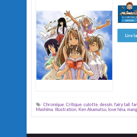
Lire l
Chronique
,
Critique
,
culotte
,
dessin
,
fairy tail
,
fa
Mashima
,
Illustration
,
Ken Akamatsu
,
love hina
,
man