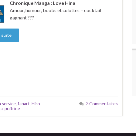
Chronique Manga : Love Hina
Amour, humour, boobs et culottes = cocktail
gagnant ???
a suite
n service
,
fanart
,
Hiro
3 Commentaires
ga
,
poitrine