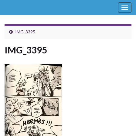
Togg
navig
IMG_3395
IMG_3395