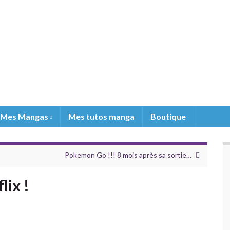
Mes Mangas
Mes tutos manga
Boutique
Pokemon Go !!! 8 mois après sa sortie…
lix !