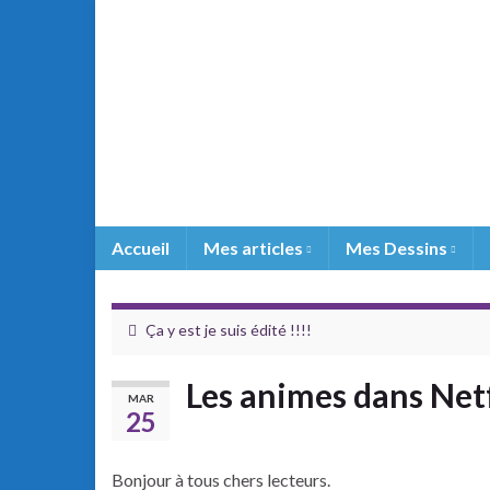
Accueil
Mes articles
Mes Dessins
Ça y est je suis édité !!!!
Les animes dans Netf
MAR
25
Bonjour à tous chers lecteurs.