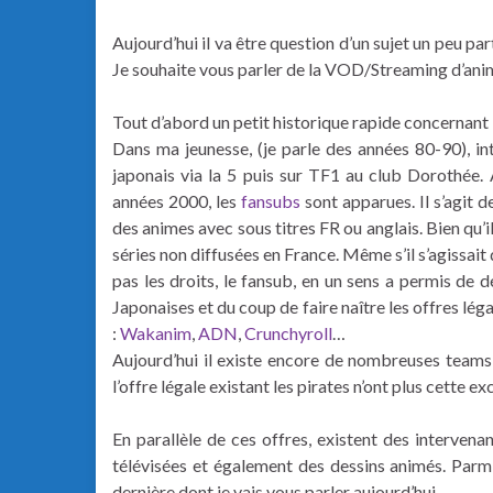
Aujourd’hui il va être question d’un sujet un peu parti
Je souhaite vous parler de la VOD/Streaming d’ani
Tout d’abord un petit historique rapide concernant 
Dans ma jeunesse, (je parle des années 80-90), in
japonais via la 5 puis sur TF1 au club Dorothée. 
années 2000, les
fansubs
sont apparues. Il s’agit 
des animes avec sous titres FR ou anglais. Bien qu’il
séries non diffusées en France. Même s’il s’agissait 
pas les droits, le fansub, en un sens a permis de
Japonaises et du coup de faire naître les offres lég
:
Wakanim
,
ADN
,
Crunchyroll
…
Aujourd’hui il existe encore de nombreuses teams 
l’offre légale existant les pirates n’ont plus cette ex
En parallèle de ces offres, existent des intervenant
télévisées et également des dessins animés. Parmi
dernière dont je vais vous parler aujourd’hui.